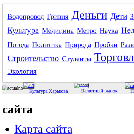
Деньги
Дети
Водопровод
Гривня
З
Культура
Не
Медицина
Метро
Наука
Погода
Политика
Природа
Пробки
Раз
Торговл
Строительство
Студенты
Экология
Валютный рынок
Культура Харькова
П
сайта
Карта сайта