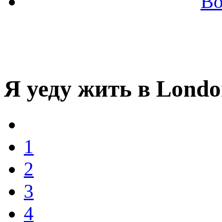
Во
Я уеду жить в Lond
1
2
3
4