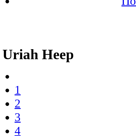
По
Uriah Heep
1
2
3
4