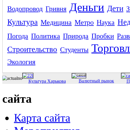
Деньги
Дети
Водопровод
Гривня
З
Культура
Не
Медицина
Метро
Наука
Погода
Политика
Природа
Пробки
Раз
Торговл
Строительство
Студенты
Экология
Валютный рынок
Культура Харькова
П
сайта
Карта сайта