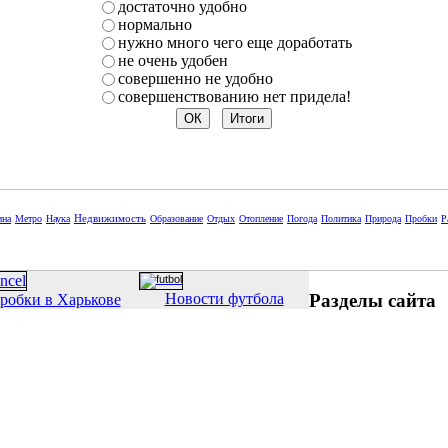
достаточно удобно
нормально
нужно много чего еще доработать
не очень удобен
совершенно не удобно
совершенствованию нет придела!
Недвижимость
ина
Метро
Наука
Образование
Отдых
Отопление
Погода
Политика
Природа
Пробки
Р
Разделы сайта
Новости футбола
робки в Харькове