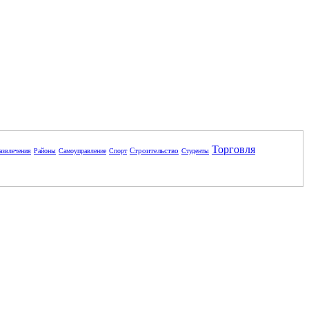
Торговля
Строительство
азвлечения
Районы
Самоуправление
Спорт
Студенты