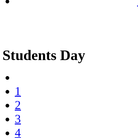
Students Day
1
2
3
4