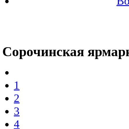
Во
Сорочинская ярмар
1
2
3
4