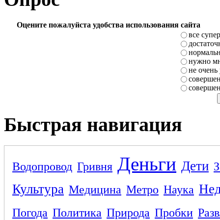
Оцените пожалуйста удобства использования сайта
все супе
достаточ
нормаль
нужно мн
не очень
совершен
совершен
Быстрая навигация
Деньги
Дети
Водопровод
Гривня
З
Культура
Не
Медицина
Метро
Наука
Погода
Политика
Природа
Пробки
Раз