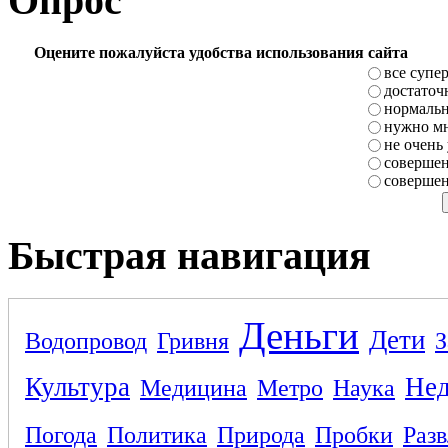
Опрос
Оцените пожалуйста удобства использования сайта
все супе
достаточ
нормаль
нужно мн
не очень
совершен
совершен
Быстрая навигация
Деньги
Дети
Водопровод
Гривня
З
Культура
Не
Медицина
Метро
Наука
Погода
Политика
Природа
Пробки
Раз