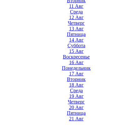
Вторник
11 Авг
Среда
12 Авг
Четверг
13 Авг
Пятница
14 Авг
Суббота
15 Авг
Воскресенье
16 Авг
Понедельник
17 Авг
Вторник
18 Авг
Среда
19 Авг
Четверг
20 Авг
Пятница
21 Авг