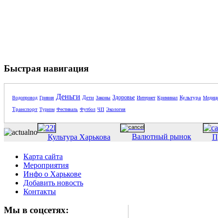
Быстрая навигация
Деньги
Здоровье
Дети
Культура
Водопровод
Гривня
Законы
Интернет
Криминал
Медиц
Транспорт
Туризм
Фестиваль
Футбол
ЧП
Экология
Валютный рынок
Культура Харькова
П
Карта сайта
Мероприятия
Инфо о Харькове
Добавить новость
Контакты
Мы в соцсетях: