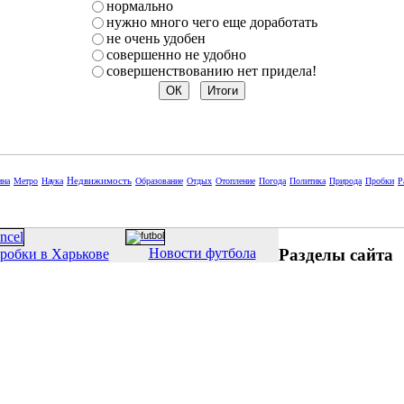
нормально
нужно много чего еще доработать
не очень удобен
совершенно не удобно
совершенствованию нет придела!
Недвижимость
ина
Метро
Наука
Образование
Отдых
Отопление
Погода
Политика
Природа
Пробки
Р
Разделы сайта
Новости футбола
робки в Харькове