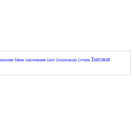
Торговля
Строительство
азвлечения
Районы
Самоуправление
Спорт
Студенты