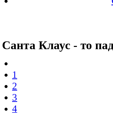
Санта Клаус - то п
1
2
3
4