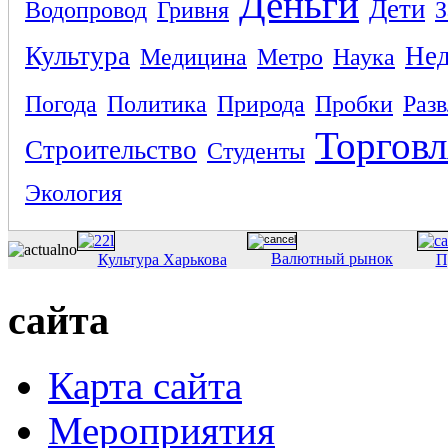
Деньги
Дети
Водопровод
Гривня
З
Культура
Не
Медицина
Метро
Наука
Погода
Политика
Природа
Пробки
Раз
Торговл
Строительство
Студенты
Экология
Валютный рынок
Культура Харькова
П
сайта
Карта сайта
Мероприятия