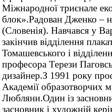
Міжнародної триєнале еко
блок».Радован Дженко – на
(Словенія). Навчався у Ва
закінчив відділення плака
Томашевського і відділен
професора Терези Паговськ
дизайнер.З 1991 року про
Академії образотворчих м
Любляни.Один із засновн
засновник і художній кер