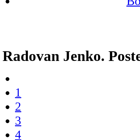
Во
Radovan Jenko. Post
1
2
3
4