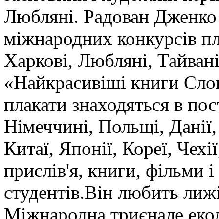
Любляні. Радован Дженко 
міжнародних конкурсів пл
Харкові, Любляні, Тайвані 
«Найкрасивіші книги Слов
плакати знаходяться в пост
Німеччині, Польщі, Данії
Китаї, Японії, Кореї, Чехі
прислів'я, книги, фільми 
студентів.Він любить лижі
Міжнародна триєнале екол