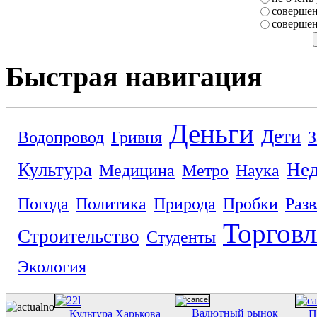
совершен
совершен
Быстрая навигация
Деньги
Дети
Водопровод
Гривня
З
Культура
Не
Медицина
Метро
Наука
Погода
Политика
Природа
Пробки
Раз
Торговл
Строительство
Студенты
Экология
Валютный рынок
Культура Харькова
П