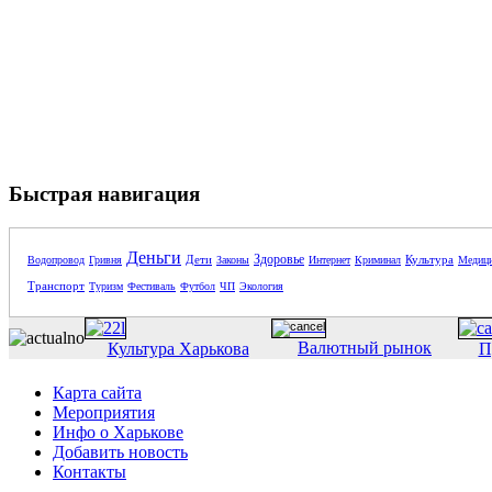
Быстрая навигация
Деньги
Здоровье
Дети
Культура
Водопровод
Гривня
Законы
Интернет
Криминал
Медиц
Транспорт
Туризм
Фестиваль
Футбол
ЧП
Экология
Валютный рынок
Культура Харькова
П
Карта сайта
Мероприятия
Инфо о Харькове
Добавить новость
Контакты