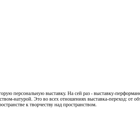
рую персональную выставку. На сей раз - выставку-перформанс
твом-натурой. Это во всех отношениях выставка-переход: от объ
ространстве к творчеству над пространством.