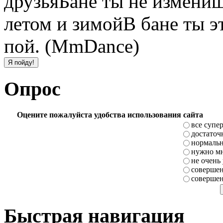
друзьяБане ты не измени
летом и зимойВ бане ты э
пой. (МmDance)
Опрос
Оцените пожалуйста удобства использования сайта
все супе
достаточ
нормаль
нужно мн
не очень
совершен
совершен
Быстрая навигация