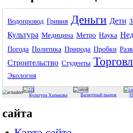
Деньги
Дети
Водопровод
Гривня
З
Культура
Не
Медицина
Метро
Наука
Погода
Политика
Природа
Пробки
Раз
Торговл
Строительство
Студенты
Экология
Валютный рынок
Культура Харькова
П
сайта
Карта сайта