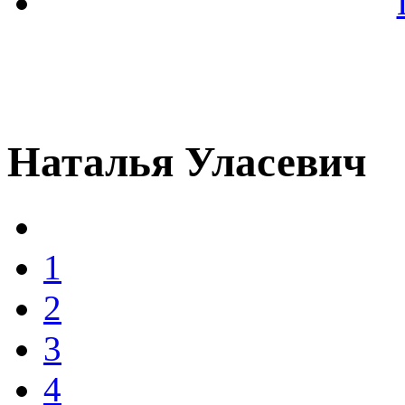
Наталья Уласевич
1
2
3
4