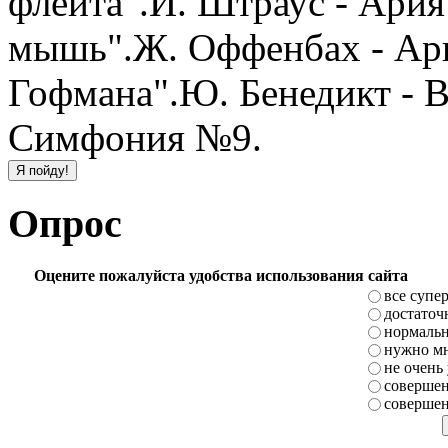
флейта".Й. Штраус - Ария
мышь".Ж. Оффенбах - Ар
Гофмана".Ю. Бенедикт - Ва
Симфония №9.
Опрос
Оцените пожалуйста удобства использования сайта
все супе
достаточ
нормаль
нужно мн
не очень
совершен
совершен