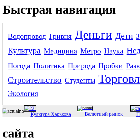
Быстрая навигация
Деньги
Дети
Водопровод
Гривня
З
Культура
Не
Медицина
Метро
Наука
Погода
Политика
Природа
Пробки
Раз
Торговл
Строительство
Студенты
Экология
Валютный рынок
Культура Харькова
П
сайта