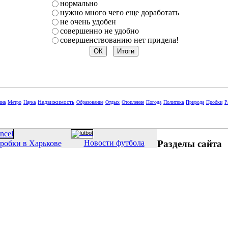
нормально
нужно много чего еще доработать
не очень удобен
совершенно не удобно
совершенствованию нет придела!
Недвижимость
ина
Метро
Наука
Образование
Отдых
Отопление
Погода
Политика
Природа
Пробки
Р
Разделы сайта
Новости футбола
робки в Харькове