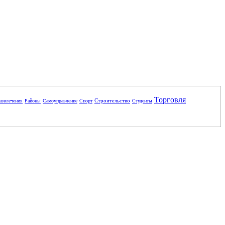
Торговля
Строительство
азвлечения
Районы
Самоуправление
Спорт
Студенты