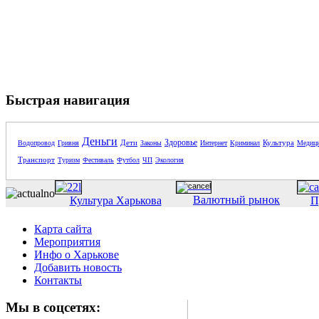
Быстрая навигация
Деньги
Здоровье
Дети
Культура
Водопровод
Гривня
Законы
Интернет
Криминал
Медиц
Транспорт
Туризм
Фестиваль
Футбол
ЧП
Экология
Валютный рынок
Культура Харькова
П
Карта сайта
Мероприятия
Инфо о Харькове
Добавить новость
Контакты
Мы в соцсетях: