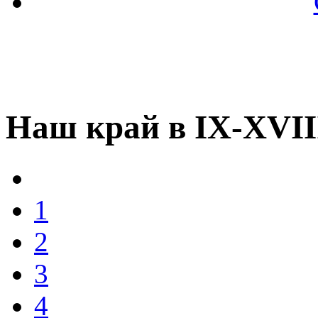
Наш край в IX-XVII
1
2
3
4