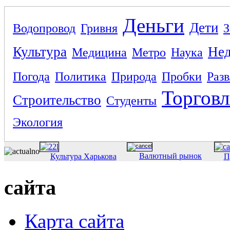
Деньги
Дети
Водопровод
Гривня
З
Культура
Не
Медицина
Метро
Наука
Погода
Политика
Природа
Пробки
Раз
Торговл
Строительство
Студенты
Экология
Валютный рынок
Культура Харькова
П
сайта
Карта сайта