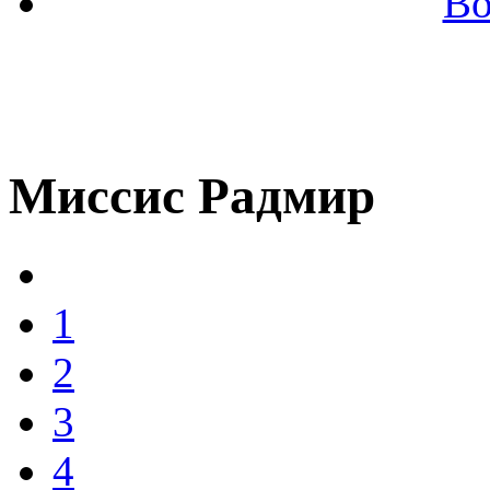
Во
Миссис Радмир
1
2
3
4