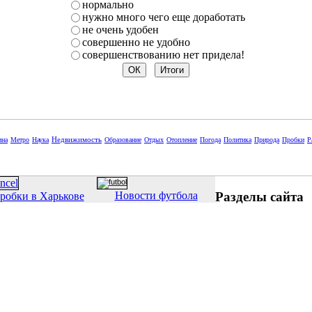
нормально
нужно много чего еще доработать
не очень удобен
совершенно не удобно
совершенствованию нет придела!
Недвижимость
ина
Метро
Наука
Образование
Отдых
Отопление
Погода
Политика
Природа
Пробки
Р
Разделы сайта
Новости футбола
робки в Харькове