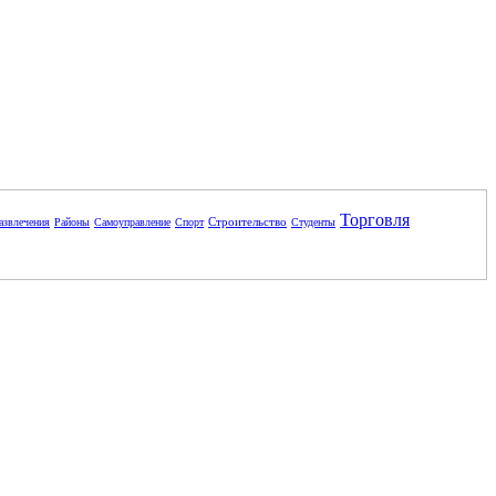
Торговля
Строительство
азвлечения
Районы
Самоуправление
Спорт
Студенты