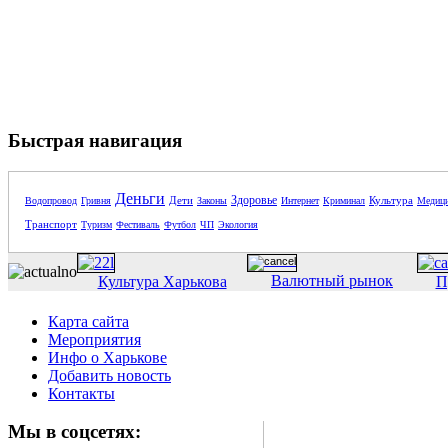
Быстрая навигация
Деньги
Здоровье
Дети
Культура
Водопровод
Гривня
Законы
Интернет
Криминал
Медиц
Транспорт
Туризм
Фестиваль
Футбол
ЧП
Экология
Валютный рынок
Культура Харькова
П
Карта сайта
Мероприятия
Инфо о Харькове
Добавить новость
Контакты
Мы в соцсетях: