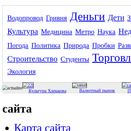
Деньги
Дети
Водопровод
Гривня
З
Культура
Не
Медицина
Метро
Наука
Погода
Политика
Природа
Пробки
Раз
Торговл
Строительство
Студенты
Экология
Валютный рынок
Культура Харькова
П
сайта
Карта сайта