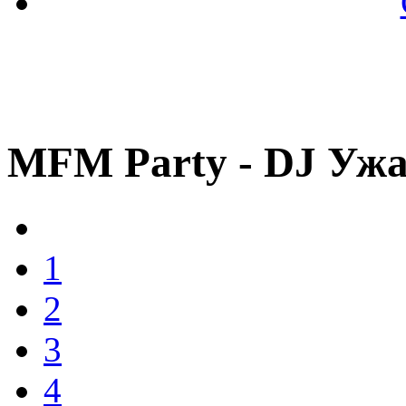
MFM Party - DJ Уж
1
2
3
4