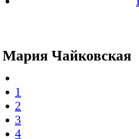
Мария Чайковская
1
2
3
4