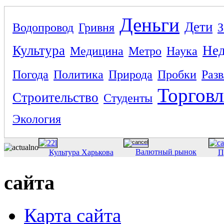
Деньги
Дети
Водопровод
Гривня
З
Культура
Не
Медицина
Метро
Наука
Погода
Политика
Природа
Пробки
Раз
Торговл
Строительство
Студенты
Экология
Валютный рынок
Культура Харькова
П
сайта
Карта сайта