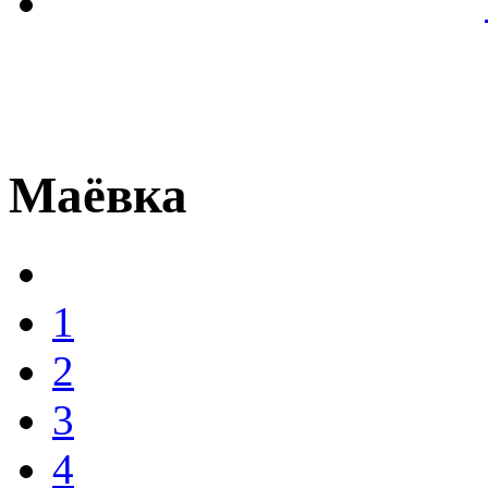
Маёвка
1
2
3
4