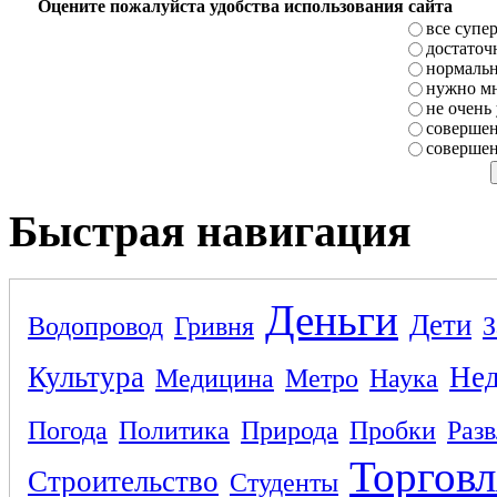
Оцените пожалуйста удобства использования сайта
все супе
достаточ
нормаль
нужно мн
не очень
совершен
совершен
Быстрая навигация
Деньги
Дети
Водопровод
Гривня
З
Культура
Не
Медицина
Метро
Наука
Погода
Политика
Природа
Пробки
Раз
Торговл
Строительство
Студенты