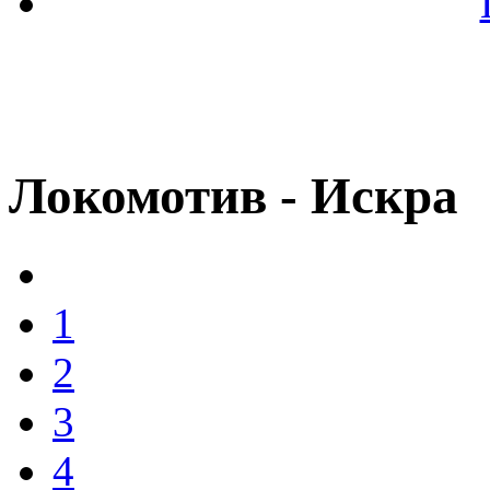
Локомотив - Искра
1
2
3
4