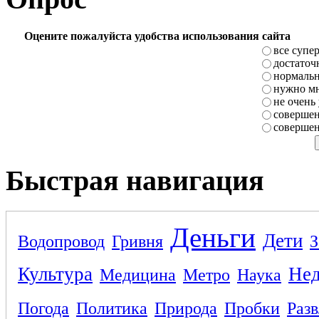
Оцените пожалуйста удобства использования сайта
все супе
достаточ
нормаль
нужно мн
не очень
совершен
совершен
Быстрая навигация
Деньги
Дети
Водопровод
Гривня
З
Культура
Не
Медицина
Метро
Наука
Погода
Политика
Природа
Пробки
Раз