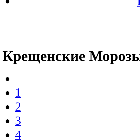
Крещенские Мороз
1
2
3
4