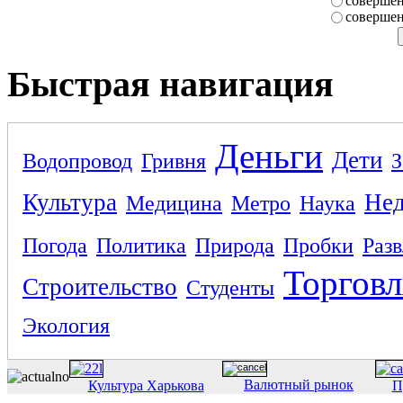
совершен
совершен
Быстрая навигация
Деньги
Дети
Водопровод
Гривня
З
Культура
Не
Медицина
Метро
Наука
Погода
Политика
Природа
Пробки
Раз
Торговл
Строительство
Студенты
Экология
Валютный рынок
Культура Харькова
П