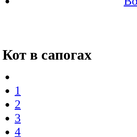
Во
Кот в сапогах
1
2
3
4