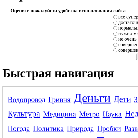
Оцените пожалуйста удобства использования сайта
все супе
достаточ
нормаль
нужно мн
не очень
совершен
совершен
Быстрая навигация
Деньги
Дети
Водопровод
Гривня
З
Культура
Не
Медицина
Метро
Наука
Погода
Политика
Природа
Пробки
Раз