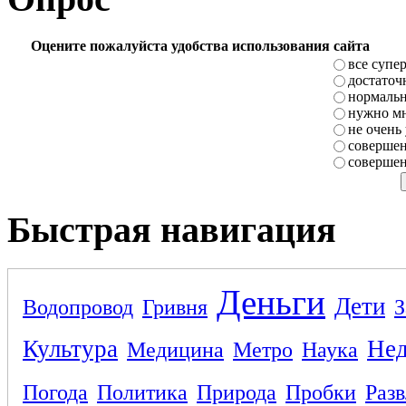
Оцените пожалуйста удобства использования сайта
все супе
достаточ
нормаль
нужно мн
не очень
совершен
совершен
Быстрая навигация
Деньги
Дети
Водопровод
Гривня
З
Культура
Не
Медицина
Метро
Наука
Погода
Политика
Природа
Пробки
Раз