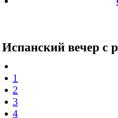
Испанский вечер с р
1
2
3
4