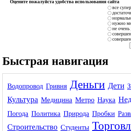
Оцените пожалуйста удобства использования сайта
все супе
достаточ
нормаль
нужно мн
не очень
совершен
совершен
Быстрая навигация
Деньги
Дети
Водопровод
Гривня
З
Культура
Не
Медицина
Метро
Наука
Погода
Политика
Природа
Пробки
Раз
Торговл
Строительство
Студенты