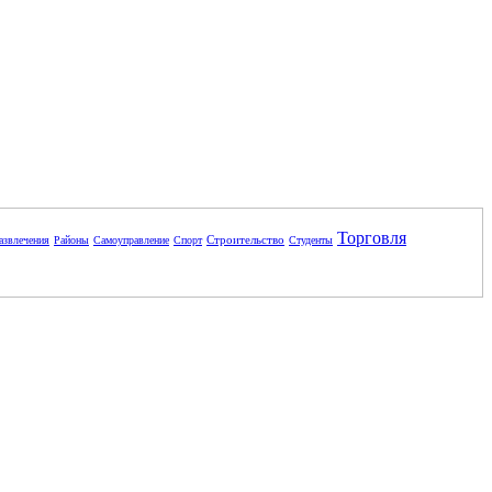
Торговля
Строительство
азвлечения
Районы
Самоуправление
Спорт
Студенты