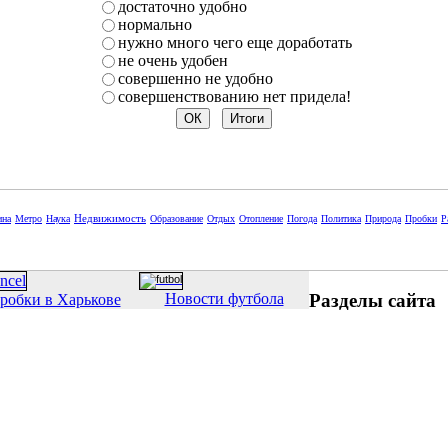
достаточно удобно
нормально
нужно много чего еще доработать
не очень удобен
совершенно не удобно
совершенствованию нет придела!
Недвижимость
ина
Метро
Наука
Образование
Отдых
Отопление
Погода
Политика
Природа
Пробки
Р
Разделы сайта
Новости футбола
робки в Харькове