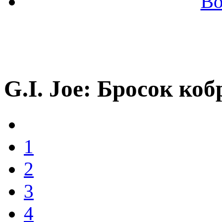
Во
G.I. Joe: Бросок коб
1
2
3
4