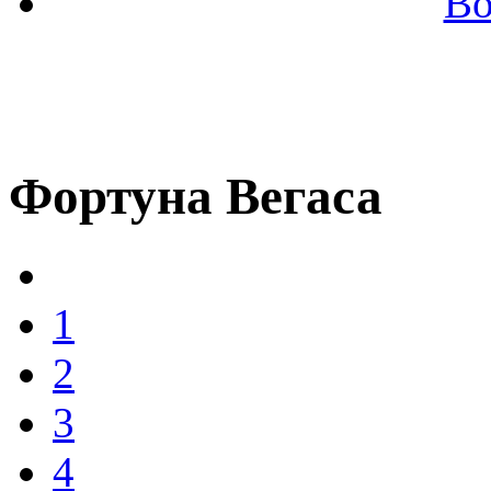
Во
Фортуна Вегаса
1
2
3
4