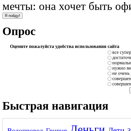
мечты: она хочет быть оф
Опрос
Оцените пожалуйста удобства использования сайта
все супе
достаточ
нормаль
нужно мн
не очень
совершен
совершен
Быстрая навигация
Деньги
Дети
Водопровод
Гривня
З