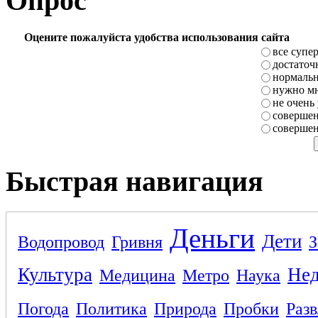
Опрос
Оцените пожалуйста удобства использования сайта
все супе
достаточ
нормаль
нужно мн
не очень
совершен
совершен
Быстрая навигация
Деньги
Дети
Водопровод
Гривня
З
Культура
Не
Медицина
Метро
Наука
Погода
Политика
Природа
Пробки
Раз