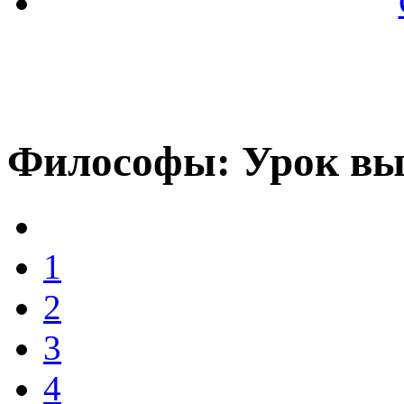
Философы: Урок в
1
2
3
4