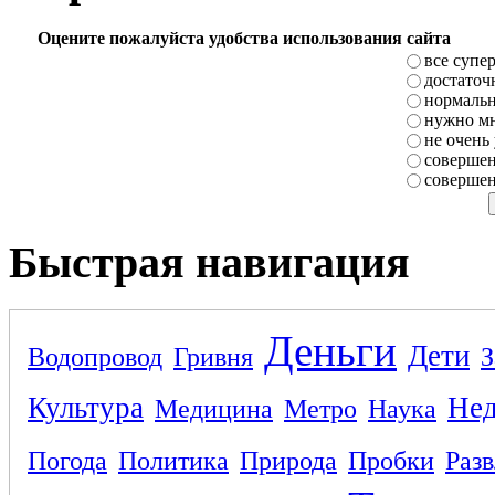
Оцените пожалуйста удобства использования сайта
все супе
достаточ
нормаль
нужно мн
не очень
совершен
совершен
Быстрая навигация
Деньги
Дети
Водопровод
Гривня
З
Культура
Не
Медицина
Метро
Наука
Погода
Политика
Природа
Пробки
Раз