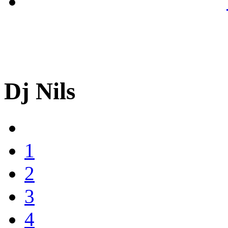
Dj Nils
1
2
3
4