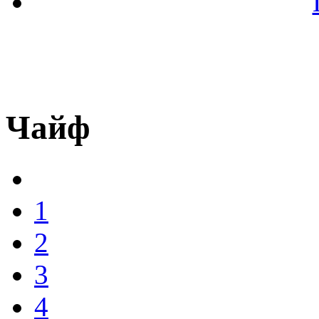
Чайф
1
2
3
4