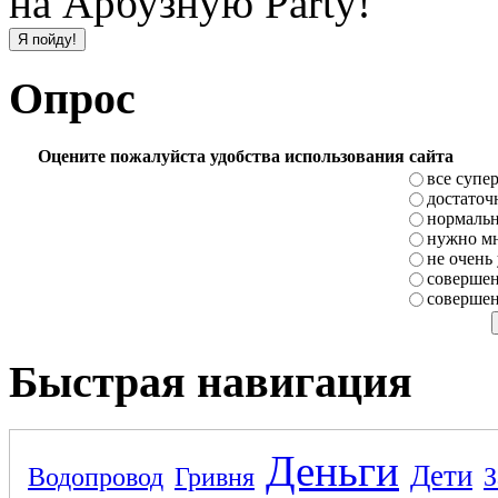
на Арбузную Party!
Опрос
Оцените пожалуйста удобства использования сайта
все супе
достаточ
нормаль
нужно мн
не очень
совершен
совершен
Быстрая навигация
Деньги
Дети
Водопровод
Гривня
З