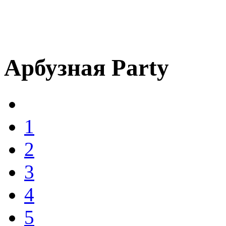
Арбузная Party
1
2
3
4
5