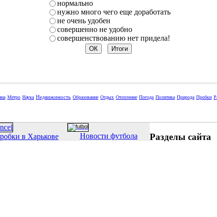
нормально
нужно много чего еще доработать
не очень удобен
совершенно не удобно
совершенствованию нет придела!
Недвижимость
ина
Метро
Наука
Образование
Отдых
Отопление
Погода
Политика
Природа
Пробки
Р
Разделы сайта
Новости футбола
робки в Харькове