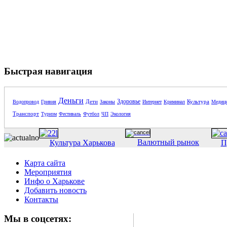
Быстрая навигация
Деньги
Здоровье
Дети
Культура
Водопровод
Гривня
Законы
Интернет
Криминал
Медиц
Транспорт
Туризм
Фестиваль
Футбол
ЧП
Экология
Валютный рынок
Культура Харькова
П
Карта сайта
Мероприятия
Инфо о Харькове
Добавить новость
Контакты
Мы в соцсетях: