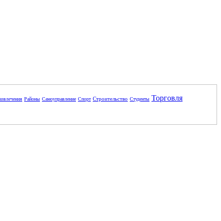
Торговля
Строительство
азвлечения
Районы
Самоуправление
Спорт
Студенты