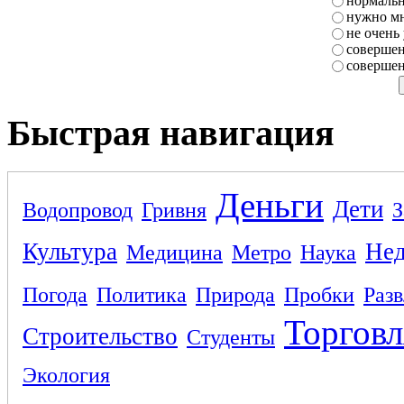
нормаль
нужно мн
не очень
совершен
совершен
Быстрая навигация
Деньги
Дети
Водопровод
Гривня
З
Культура
Не
Медицина
Метро
Наука
Погода
Политика
Природа
Пробки
Раз
Торговл
Строительство
Студенты
Экология