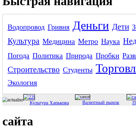
Быстрая навигация
Деньги
Дети
Водопровод
Гривня
З
Культура
Не
Медицина
Метро
Наука
Погода
Политика
Природа
Пробки
Раз
Торговл
Строительство
Студенты
Экология
Валютный рынок
Культура Харькова
П
сайта